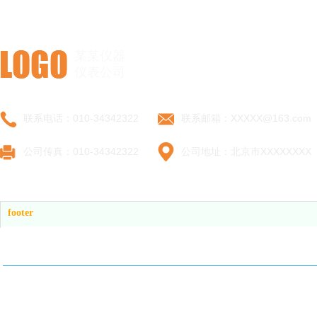
某某仪器
仪表公司
联系电话：010-34342322
联系邮箱：XXXXX@163.com
公司传真：010-34342322
公司地址：北京市XXXXXXXX
footer
官网首页
产品中心
关于我们
新闻动态
解决方案